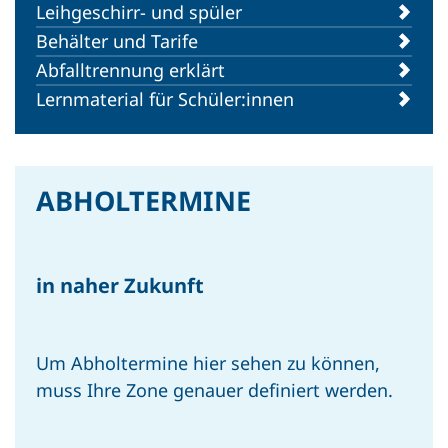
Leihgeschirr- und spüler
Behälter und Tarife
Abfalltrennung erklärt
Lernmaterial für Schüler:innen
Zu allen Beiträgen
ABHOLTERMINE
in naher Zukunft
PRESSE
Tag der Verpackung – Eine Welt
Um Abholtermine hier sehen zu können,
ohne Verpackungen, eine gute
muss Ihre Zone genauer definiert werden.
Idee oder ein Trugschluss?