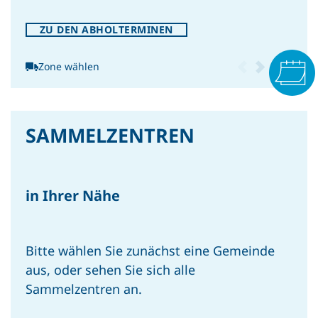
ZU DEN ABHOLTERMINEN
Zone wählen
PRESSE
Welttag der
Lebensmittelsicherheit – Für
SAMMELZENTREN
mehr Bewusstsein im Umgang
mit Lebensmitteln
in Ihrer Nähe
Bitte wählen Sie zunächst eine Gemeinde
PRESSE
aus, oder sehen Sie sich alle
Damit aus Abfall wieder Humus
Sammelzentren an.
wird: Tag der Erde