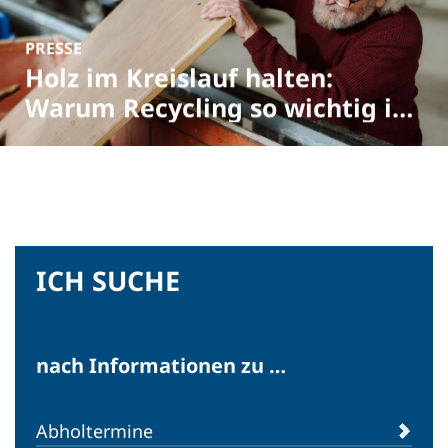
PRESSE
Holz im Kreislauf halten:
Warum Recycling so wichtig ist
– Welttag des Holzes
ICH SUCHE
PRESSE
Restmüllanalyse NÖ 2025:
Wenn wertvolle Ressourcen
nach Informationen zu …
verloren gehen
Abholtermine