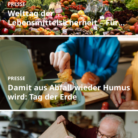
PRESSE
Welttag der
Lebensmittelsicherheit – Für
mehr Bewusstsein im Umgang
mit Lebensmitteln
PRESSE
Damit aus Abfall wieder Humus
wird: Tag der Erde