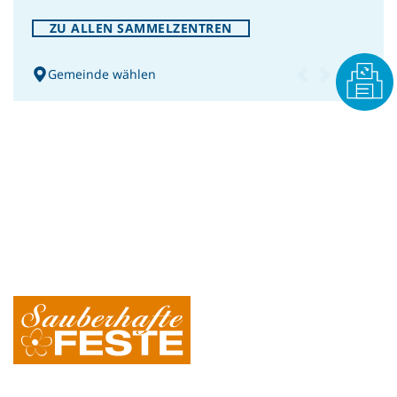
ZU ALLEN SAMMELZENTREN
Gemeinde wählen
PRESSE
Holz im Kreislauf halten:
Warum Recycling so wichtig ist
– Welttag des Holzes
PRESSE
Restmüllanalyse NÖ 2025: